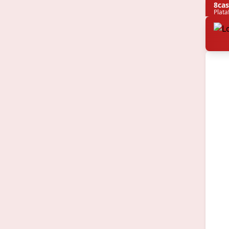
8cas
Plata