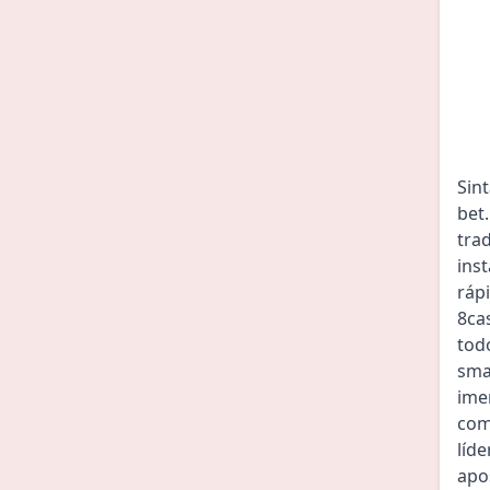
Sin
bet.
tra
ins
ráp
8ca
tod
sma
ime
com
líde
apos