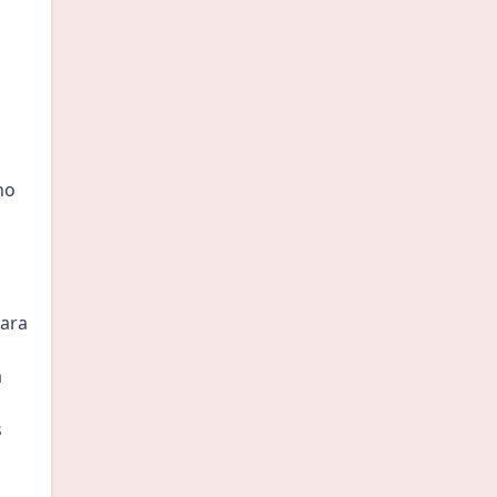
no
para
a
s