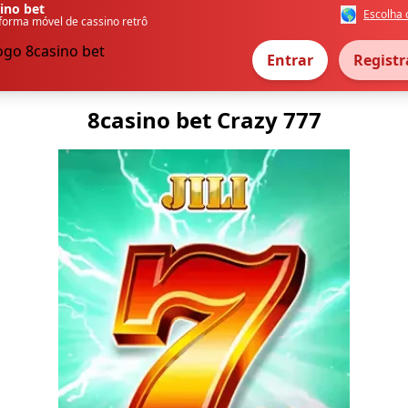
ino bet
🌎
Escolha 
forma móvel de cassino retrô
Entrar
Registr
8casino bet Crazy 777